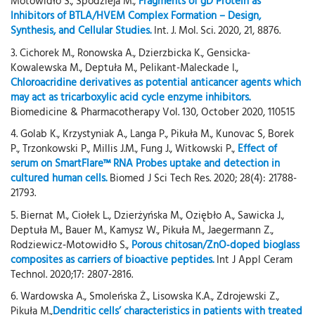
Motowidło S., Spodzieja M.,
Fragments of gD Protein as
Inhibitors of BTLA/HVEM Complex Formation – Design,
Synthesis, and Cellular Studies.
Int. J. Mol. Sci. 2020, 21, 8876.
3. Cichorek M., Ronowska A., Dzierzbicka K., Gensicka-
Kowalewska M., Deptuła M., Pelikant-Maleckade I.,
Chloroacridine derivatives as potential anticancer agents which
may act as tricarboxylic acid cycle enzyme inhibitors.
Biomedicine & Pharmacotherapy Vol. 130, October 2020, 110515
4. Golab K., Krzystyniak A., Langa P., Pikuła M., Kunovac S, Borek
P., Trzonkowski P., Millis J.M., Fung J., Witkowski P.,
Effect of
serum on SmartFlare™ RNA Probes uptake and detection in
cultured human cells.
Biomed J Sci Tech Res. 2020; 28(4): 21788-
21793.
5. Biernat M., Ciołek L., Dzierżyńska M., Oziębło A., Sawicka J.,
Deptuła M., Bauer M., Kamysz W., Pikuła M., Jaegermann Z.,
Rodziewicz‐Motowidło S.,
Porous chitosan/ZnO‐doped bioglass
composites as carriers of bioactive peptides.
Int J Appl Ceram
Technol. 2020;17: 2807-2816.
6. Wardowska A., Smoleńska Ż., Lisowska K.A., Zdrojewski Z.,
Pikuła M.,
Dendritic cells’ characteristics in patients with treated