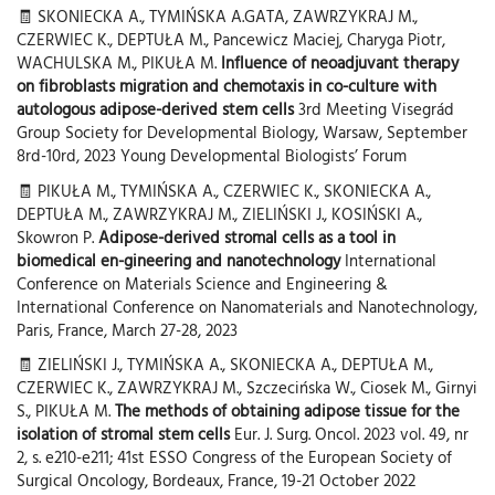
🧾 SKONIECKA A., TYMIŃSKA A.GATA, ZAWRZYKRAJ M.,
CZERWIEC K., DEPTUŁA M., Pancewicz Maciej, Charyga Piotr,
WACHULSKA M., PIKUŁA M.
Influence of neoadjuvant therapy
on fibroblasts migration and chemotaxis in co-culture with
autologous adipose-derived stem cells
3rd Meeting Visegrád
Group Society for Developmental Biology, Warsaw, September
8rd-10rd, 2023 Young Developmental Biologists’ Forum
🧾 PIKUŁA M., TYMIŃSKA A., CZERWIEC K., SKONIECKA A.,
DEPTUŁA M., ZAWRZYKRAJ M., ZIELIŃSKI J., KOSIŃSKI A.,
Skowron P.
Adipose-derived stromal cells as a tool in
biomedical en-gineering and nanotechnology
International
Conference on Materials Science and Engineering &
International Conference on Nanomaterials and Nanotechnology,
Paris, France, March 27-28, 2023
🧾 ZIELIŃSKI J., TYMIŃSKA A., SKONIECKA A., DEPTUŁA M.,
CZERWIEC K., ZAWRZYKRAJ M., Szczecińska W., Ciosek M., Girnyi
S., PIKUŁA M.
The methods of obtaining adipose tissue for the
isolation of stromal stem cells
Eur. J. Surg. Oncol. 2023 vol. 49, nr
2, s. e210-e211; 41st ESSO Congress of the European Society of
Surgical Oncology, Bordeaux, France, 19-21 October 2022