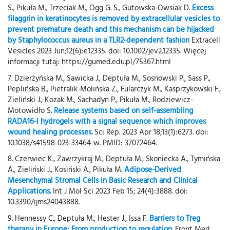
S., Pikuła M., Trzeciak M., Ogg G. S., Gutowska-Owsiak D.
Excess
filaggrin in keratinocytes is removed by extracellular vesicles to
prevent premature death and this mechanism can be hijacked
by Staphylococcus aureus in a TLR2-dependent fashion
Extracell
Vesicles 2023 Jun;12(6):e12335. doi: 10.1002/jev2.12335. Więcej
informacji tutaj: https://gumed.edu.pl/75367.html
7. Dzierżyńska M., Sawicka J., Deptuła M., Sosnowski P., Sass P.,
Peplińska B., Pietralik-Molińska Z., Fularczyk M., Kasprzykowski F.,
Zieliński J., Kozak M., Sachadyn P., Pikuła M., Rodziewicz-
Motowidło S.
Release systems based on self-assembling
RADA16-I hydrogels with a signal sequence which improves
wound healing processes.
Sci Rep. 2023 Apr 18;13(1):6273. doi:
10.1038/s41598-023-33464-w. PMID: 37072464.
8. Czerwiec K., Zawrzykraj M., Deptuła M., Skoniecka A., Tymińska
A., Zieliński J., Kosiński A., Pikuła M.
Adipose-Derived
Mesenchymal Stromal Cells in Basic Research and Clinical
Applications.
Int J Mol Sci 2023 Feb 15; 24(4):3888. doi:
10.3390/ijms24043888.
9. Hennessy C., Deptuła M., Hester J., Issa F.
Barriers to Treg
therapy in Europe: From production to regulation.
Front Med