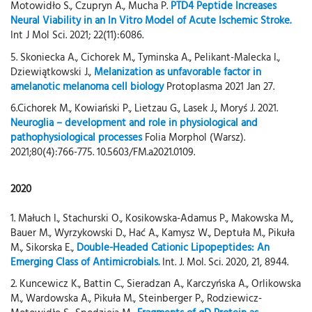
Motowidło S., Czupryn A., Mucha P.
PTD4 Peptide Increases
Neural Viability in an In Vitro Model of Acute Ischemic Stroke.
Int J Mol Sci. 2021; 22(11):6086.
5. Skoniecka A., Cichorek M., Tyminska A., Pelikant-Malecka I.,
Dziewiątkowski J.,
Melanization as unfavorable factor in
amelanotic melanoma cell biology
Protoplasma 2021 Jan 27.
6.Cichorek M., Kowiański P., Lietzau G., Lasek J., Moryś J. 2021.
Neuroglia – development and role in physiological and
pathophysiological processes
Folia Morphol (Warsz).
2021;80(4):766-775. 10.5603/FM.a2021.0109.
2020
1. Małuch I., Stachurski O., Kosikowska-Adamus P., Makowska M.,
Bauer M., Wyrzykowski D., Hać A., Kamysz W., Deptuła M., Pikuła
M., Sikorska E.,
Double-Headed Cationic Lipopeptides: An
Emerging Class of Antimicrobials.
Int. J. Mol. Sci. 2020, 21, 8944.
2. Kuncewicz K., Battin C., Sieradzan A., Karczyńska A., Orlikowska
M., Wardowska A., Pikuła M., Steinberger P., Rodziewicz-