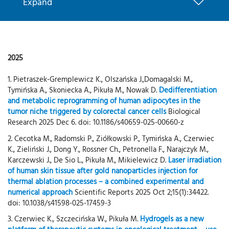
Expand
2025
1. Pietraszek-Gremplewicz K., Olszańska J.,Domagalski M.,
Tymińska A., Skoniecka A., Pikuła M., Nowak D.
Dedifferentiation
and metabolic reprogramming of human adipocytes in the
tumor niche triggered by colorectal cancer cells
Biological
Research 2025 Dec 6. doi: 10.1186/s40659-025-00660-z
2. Cecotka M., Radomski P., Ziółkowski P., Tymińska A., Czerwiec
K., Zieliński J., Dong Y., Rossner Ch., Petronella F., Narajczyk M.,
Karczewski J., De Sio L., Pikuła M., Mikielewicz D.
Laser irradiation
of human skin tissue after gold nanoparticles injection for
thermal ablation processes – a combined experimental and
numerical approach
Scientific Reports 2025 Oct 2;15(1):34422.
doi: 10.1038/s41598-025-17459-3
3. Czerwiec K., Szczecińska W., Pikuła M.
Hydrogels as a new