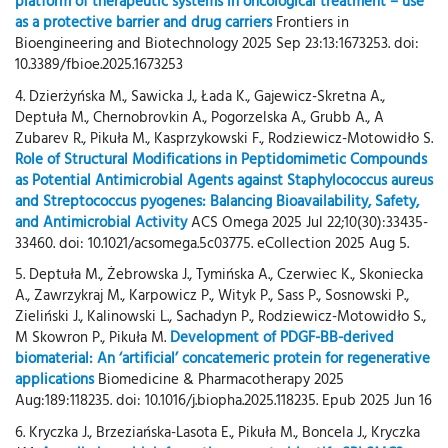
platform of therapeutic systems in oncological treatment – use
as a protective barrier and drug carriers
Frontiers in
Bioengineering and Biotechnology 2025 Sep 23:13:1673253. doi:
10.3389/fbioe.2025.1673253
4. Dzierżyńska M., Sawicka J., Łada K., Gajewicz-Skretna A.,
Deptuła M., Chernobrovkin A., Pogorzelska A., Grubb A., A
Zubarev R., Pikuła M., Kasprzykowski F., Rodziewicz-Motowidło S.
Role of Structural Modifications in Peptidomimetic Compounds
as Potential Antimicrobial Agents against Staphylococcus aureus
and Streptococcus pyogenes: Balancing Bioavailability, Safety,
and Antimicrobial Activity
ACS Omega 2025 Jul 22;10(30):33435-
33460. doi: 10.1021/acsomega.5c03775. eCollection 2025 Aug 5.
5. Deptuła M., Żebrowska J., Tymińska A., Czerwiec K., Skoniecka
A., Zawrzykraj M., Karpowicz P., Wityk P., Sass P., Sosnowski P.,
Zieliński J., Kalinowski L., Sachadyn P., Rodziewicz-Motowidło S.,
M Skowron P., Pikuła M.
Development of PDGF-BB-derived
biomaterial: An ‘artificial’ concatemeric protein for regenerative
applications
Biomedicine & Pharmacotherapy 2025
Aug:189:118235. doi: 10.1016/j.biopha.2025.118235. Epub 2025 Jun 16
6. Kryczka J., Brzeziańska-Lasota E., Pikuła M., Boncela J., Kryczka