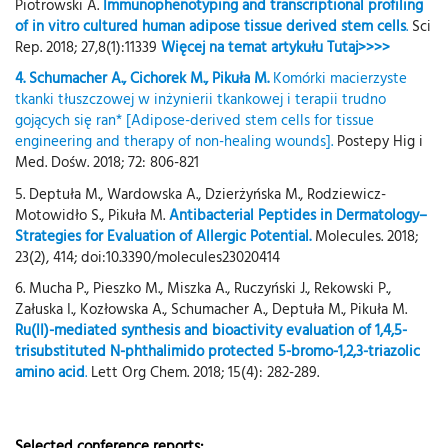
Piotrowski A.
Immunophenotyping and transcriptional profiling
of in vitro cultured human adipose tissue derived stem cells
.
Sci
Rep. 2018; 27,8(1):11339
Więcej na temat artykułu Tutaj>>>>
4. Schumacher A., Cichorek M., Pikuła M.
Komórki macierzyste
tkanki tłuszczowej w inżynierii tkankowej i terapii trudno
gojących się ran* [Adipose-derived stem cells for tissue
engineering and therapy of non-healing wounds].
Postepy Hig i
Med. Dośw. 2018; 72: 806-821
5. Deptuła M., Wardowska A., Dzierżyńska M., Rodziewicz-
Motowidło S., Pikuła M.
Antibacterial Peptides in Dermatology–
Strategies for Evaluation of Allergic Potential.
Molecules. 2018;
23(2), 414; doi:10.3390/molecules23020414
6. Mucha P., Pieszko M., Miszka A., Ruczyński J., Rekowski P.,
Załuska I., Kozłowska A., Schumacher A., Deptuła M., Pikuła M.
Ru(II)-mediated synthesis and bioactivity evaluation of 1,4,5-
trisubstituted N-phthalimido protected 5-bromo-1,2,3-triazolic
amino acid
.
Lett Org Chem. 2018; 15(4): 282-289.
Selected conference reports: