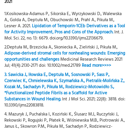
2021
1.Kosikowska-Adamus P., Sikorska E., Wyrzykowski D., Walewska
A., Golda A., Deptuła M., Obuchowski M., Prahl A., Pikuła M.,
Lesner A. 2021.
Lipidation of Temporin-1CEb Derivatives as a Tool
for Activity Improvement, Pros and Cons of the Approach.
Int. J.
Mol. Sci. 22, no. 13: 6679. doi.org/10.3390/ijms22136679.
2.Deptuła M., Brzezicka A., Skoniecka A., Zieliński J., Pikuła M.,
Adipose-derived stromal cells for nonhealing wounds: Emerging
opportunities and challenges
Medicinal Research Reviews 2021
Jul; 41(4):2130-2171 doi: 10.1002/med.21789
Read more>>>>
3. Sawicka J., Iłowska E., Deptuła M., Sosnowski P., Sass P.,
Czerwiec K., Chmielewska K., Szymańska A., Pietralik-Molińska Z.,
Kozak M., Sachadyn P., Pikuła M., Rodziewicz-Motowidło S.,
*Functionalized Peptide Fibrils as a Scaffold for Active
Substances in Wound Healing.
Int J Mol Sci. 2021; 22(8): 3818. doi:
10.3390/ijms22083818.
4. Mazuryk J., Puchalska I., Koziński K., Ślusarz M.J., Ruczyński J.,
Rekowski P., Rogujski P., Płatek R., Wiśniewska M.B., Piotrowski A.,
Janus Ł., Skowron P.M., Pikuła M., Sachadyn P., Rodziewicz-