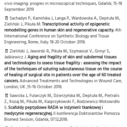
vivo imaging: progres in microscopical techniques, Gdańsk, 15-18
September 2019
🧾 Sachadyn P., Kamińska J., Langa P., Wardowska A., Deptuła M.,
Zieliński J., Pikuła M.
Transcriptional activity of epigenetic
remodelling genes in human skin and regenerative capacity.
4th
International Conference on Synthetic Biology and Tissue
Engineering, Rome, Italy. 18-20 October 2018.
🧾 Zieliński J., Jaworski R., Pikuła M., Szymasiuk V., Girnyi S.,
Jaśkiewicz J.
Aging and fragility of skin and subdermal tissues
and technologies to sssess tissue fragility : assessing the impact
of the techniques of suturing subcutaneous tissue on the course
of healing of surgical site in patients over the age of 60 treated
cancers.
Advanced Treatments and Technologies in Wound Care,
London, UK ,15-16 October 2018.
🧾 Sawicka J., Fularczyk M., Dzierżyńska M., Deptuła M., Pietralis
Z., Kozaj M., Pikuła M., Kasprzykowski F., Rodziewicz-Motowidło
S.
Scafoldy peptydowe RADA w inżynierii tkankowej i
medycynie regeneracyjnej.
II konferencja Doktorantów Pomorza
Biomed Session, Gdańsk, 07.12.2018.