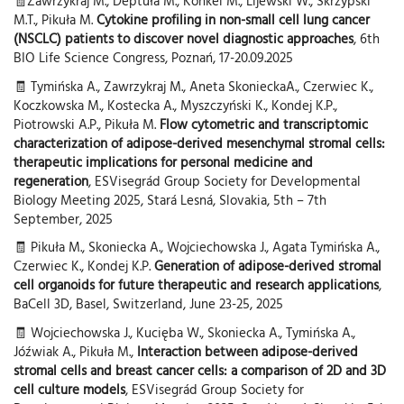
🧾Zawrzykraj M., Deptuła M., Konkel M., Lijewski W., Skrzypski
M.T., Pikuła M.
Cytokine profiling in non-small cell lung cancer
(NSCLC) patients to discover novel diagnostic approaches
, 6th
BIO Life Science Congress, Poznań, 17-20.09.2025
🧾 Tymińska A., Zawrzykraj M., Aneta SkonieckaA., Czerwiec K.,
Koczkowska M., Kostecka A., Myszczyński K., Kondej K.P.,
Piotrowski A.P., Pikuła M.
Flow cytometric and transcriptomic
characterization of adipose-derived mesenchymal stromal cells:
therapeutic implications for personal medicine and
regeneration
, ESVisegrád Group Society for Developmental
Biology Meeting 2025, Stará Lesná, Slovakia, 5th – 7th
September, 2025
🧾 Pikuła M., Skoniecka A., Wojciechowska J., Agata Tymińska A.,
Czerwiec K., Kondej K.P.
Generation of adipose-derived stromal
cell organoids for future therapeutic and research applications
,
BaCell 3D, Basel, Switzerland, June 23-25, 2025
🧾 Wojciechowska J., Kucięba W., Skoniecka A., Tymińska A.,
Jóźwiak A., Pikuła M.,
Interaction between adipose-derived
stromal cells and breast cancer cells: a comparison of 2D and 3D
cell culture models
, ESVisegrád Group Society for