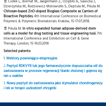
🧾 Ciołek L., Biernat M., Jaegermann Z., Oziębło A., Sawicka J.,
Dzierżyńska M., Rodziewicz-Motowidło S., Deptuła M., Pikuła M.
Chitosan-based ZnO-doped Bioglass Composite as Carriers of
Bioactive Peptides.
4th International Conference on Biomedical
Polymers & Polymeric Biomaterials. Kraków, 15-17.07.2018.
🧾 Pikuła M.
In vitro expanded human adipose-derived stem
cells as a model for drug testing and tissue engineering tool.
7th
International Conference and Exhibition on Cell & Gene
Therapy, London, 15-16.03.2018
Selected patents:
1.
Wektory powielająco-ekspresyjne
2.
Peptyd RDKVYR lub jego farmaceutycznie dopuszczalna sól do
zastosowania w procesie regeneracji tkanki złożonej i gojenia się
ran u ssaków
3.
Nowy peptyd do zastosowania jako stymulator chondrogenezy
i lek w terapii uszkodzeń chrząstki