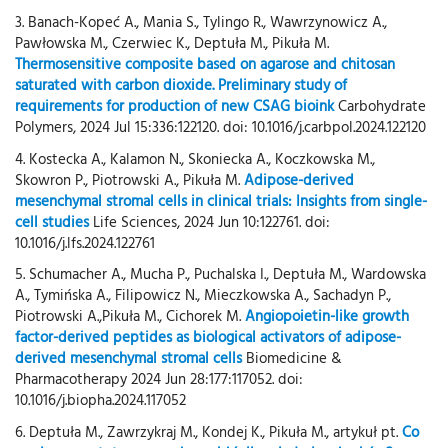
3. Banach-Kopeć A., Mania S., Tylingo R., Wawrzynowicz A.,
Pawłowska M., Czerwiec K., Deptuła M., Pikuła M.
Thermosensitive composite based on agarose and chitosan
saturated with carbon dioxide. Preliminary study of
requirements for production of new CSAG bioink
Carbohydrate
Polymers, 2024 Jul 15:336:122120. doi: 10.1016/j.carbpol.2024.122120
4. Kostecka A., Kalamon N., Skoniecka A., Koczkowska M.,
Skowron P., Piotrowski A., Pikuła M.
Adipose-derived
mesenchymal stromal cells in clinical trials: Insights from single-
cell studies
Life Sciences, 2024 Jun 10:122761. doi:
10.1016/j.lfs.2024.122761
5. Schumacher A., Mucha P., Puchalska I., Deptuła M., Wardowska
A., Tymińska A., Filipowicz N., Mieczkowska A., Sachadyn P.,
Piotrowski A.,Pikuła M., Cichorek M.
Angiopoietin-like growth
factor-derived peptides as biological activators of adipose-
derived mesenchymal stromal cells
Biomedicine &
Pharmacotherapy 2024 Jun 28:177:117052. doi:
10.1016/j.biopha.2024.117052
6. Deptuła M., Zawrzykraj M., Kondej K., Pikuła M., artykuł pt.
Co