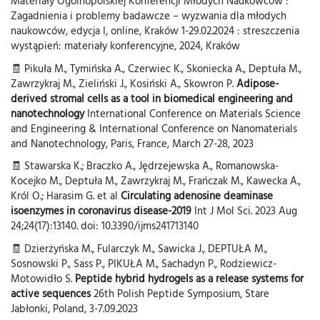
Materiały Ogólnopolskiej Konferencji Młodych Naukowców :
Zagadnienia i problemy badawcze – wyzwania dla młodych
naukowców, edycja I, online, Kraków 1-29.02.2024 : streszczenia
wystąpień: materiały konferencyjne, 2024, Kraków
🧾 Pikuła M., Tymińska A., Czerwiec K., Skoniecka A., Deptuła M.,
Zawrzykraj M., Zieliński J., Kosiński A., Skowron P.
Adipose-
derived stromal cells as a tool in biomedical engineering and
nanotechnology
International Conference on Materials Science
and Engineering & International Conference on Nanomaterials
and Nanotechnology, Paris, France, March 27-28, 2023
🧾 Stawarska K.; Braczko A., Jędrzejewska A., Romanowska-
Kocejko M., Deptuła M., Zawrzykraj M., Frańczak M., Kawecka A.,
Król O.; Harasim G. et al
Circulating adenosine deaminase
isoenzymes in coronavirus disease-2019
Int J Mol Sci. 2023 Aug
24;24(17):13140. doi: 10.3390/ijms241713140
🧾 Dzierżyńska M., Fularczyk M., Sawicka J., DEPTUŁA M.,
Sosnowski P., Sass P., PIKUŁA M., Sachadyn P., Rodziewicz-
Motowidło S.
Peptide hybrid hydrogels as a release systems for
active sequences
26th Polish Peptide Symposium, Stare
Jabłonki, Poland, 3-7.09.2023