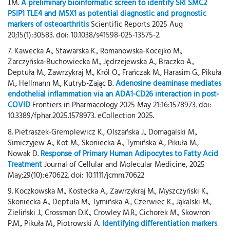
J.M.
A preliminary bioinformatic screen to identify SRI SMC2
PSIP1 TLE4 and MSX1 as potential diagnostic and prognostic
markers of osteoarthritis
Scientific Reports 2025 Aug
20;15(1):30583. doi: 10.1038/s41598-025-13575-2.
7. Kawecka A., Stawarska K., Romanowska-Kocejko M.,
Żarczyńska-Buchowiecka M., Jędrzejewska A., Braczko A.,
Deptuła M., Zawrzykraj M., Król O., Frańczak M., Harasim G., Pikuła
M., Hellmann M., Kutryb-Zając B.
Adenosine deaminase mediates
endothelial inflammation via an ADA1-CD26 interaction in post-
COVID
Frontiers in Pharmacology 2025 May 21:16:1578973. doi:
10.3389/fphar.2025.1578973. eCollection 2025.
8. Pietraszek-Gremplewicz K., Olszańska J., Domagalski M.,
Simiczyjew A., Kot M., Skoniecka A., Tymińska A., Pikuła M.,
Nowak D.
Response of Primary Human Adipocytes to Fatty Acid
Treatment
Journal of Cellular and Molecular Medicine, 2025
May;29(10):e70622. doi: 10.1111/jcmm.70622
9. Koczkowska M., Kostecka A., Zawrzykraj M., Myszczyński K.,
Skoniecka A., Deptuła M., Tymińska A., Czerwiec K., Jąkalski M.,
Zieliński J., Crossman D.K., Crowley M.R., Cichorek M., Skowron
P.M., Pikuła M., Piotrowski A.
Identifying differentiation markers