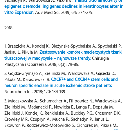
Sachadyn P., Wardowska A., Pikuła M.
Transcriptional activity of
epigenetic remodelling genes declines in keratinocytes after in
vitro Expansion
.
Adv Med Sci. 2019; 64: 274-279.
2018
1. Brzezicka A., Kondej K., Błażyńska-Spychalska A., Spychalski P.,
Jankau J., Pikuła M.
Zastosowanie komórek macierzystych tkanki
tłuszczowej w medycynie – najnowsze trendy
.
Chirurgia
Plastyczna i Oparzenia. 2018; 6(3): 79-85.
2. Gójska-Grymajło A., Zieliński M., Wardowska A., Gąsecki D.,
Pikuła M., Karaszewski B.
CXCR7+ and CXCR4+ stem cells and
neuron specific enolase in acute ischemic stroke patients
.
Neurochem Int. 2018; 120: 134-139
3. Mieczkowska A., Schumacher A., Filipowicz N., Wardowska A.,
Zieliński M., Madanecki P., Nowicka E., Langa P., Deptuła M.,
Zieliński J., Kondej K., Renkielska A., Buckley P.G., Crossman D.K.,
Crowley M.R., Czupryn A., Mucha P., Sachadyn P., Janus Ł.,
Skowron P., Rodziewicz-Motowidło S., Cichorek M., Pikuła M.,