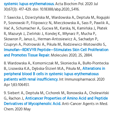
systemic lupus erythematosus.
Acta Biochim Pol. 2020 Jul
30;67(3): 417-429. doi: 10.18388/abp.2020_5416.
7. Sawicka J., Dzierżyńska M., Wardowska A., Deptuła M., Rogujski
P., Sosnowski P., Filipowicz N., Mieczkowska A., Sass P., Pawlik A.,
Hać A., Schumacher A., Gucwa M., Karska, N., Kamińska J., Płatek
R., Mazuryk J., Zieliński J., Kondej K., Młynarz P., Mucha P.,
Skowron P., Janus Ł., Herman-Antosiewicz A., Sachadyn P.,
Czupryn A., Piotrowski A., Pikuła M., Rodziewicz-Motowidło S.,
Imunofan—RDKVYR Peptide—Stimulates Skin Cell Proliferation
and Promotes Tissue Repair.
Molecules 2020, 25, 2884.
8. Wardowska A., Komorniczak M., Skoniecka A., Bułło-Piontecka
B., Lisowska K.A., Dębska-Ślizień M.A., Pikuła M.,
Alterations in
peripheral blood B cells in systemic lupus erythematosus
patients with renal insufficiency.
Int Immunopharmacol. 2020
Apr 1;83:106451.
9. Siebert A., Deptuła M., Cichorek M., Ronowska A., Cholewiński
G., Rachon J.,
Anticancer Properties of Amino Acid and Peptide
Derivatives of Mycophenolic Acid.
Anti-Cancer Agents in Med.
Chem. 2020 May