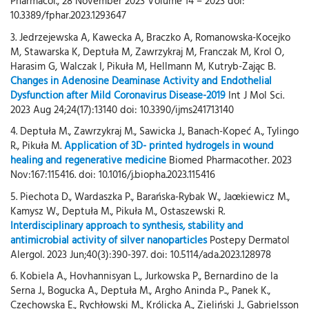
Pharmacol., 28 November 2023 Volume 14 – 2023 doi:
10.3389/fphar.2023.1293647
3. Jedrzejewska A, Kawecka A, Braczko A, Romanowska-Kocejko
M, Stawarska K, Deptuła M, Zawrzykraj M, Franczak M, Krol O,
Harasim G, Walczak I, Pikuła M, Hellmann M, Kutryb-Zając B.
Changes in Adenosine Deaminase Activity and Endothelial
Dysfunction after Mild Coronavirus Disease-2019
Int J Mol Sci.
2023 Aug 24;24(17):13140 doi: 10.3390/ijms241713140
4. Deptuła M., Zawrzykraj M., Sawicka J., Banach-Kopeć A., Tylingo
R., Pikuła M.
Application of 3D- printed hydrogels in wound
healing and regenerative medicine
Biomed Pharmacother. 2023
Nov:167:115416. doi: 10.1016/j.biopha.2023.115416
5. Piechota D., Wardaszka P., Barańska-Rybak W., Jaœkiewicz M.,
Kamysz W., Deptuła M., Pikuła M., Ostaszewski R.
Interdisciplinary approach to synthesis, stability and
antimicrobial activity of silver nanoparticles
Postepy Dermatol
Alergol. 2023 Jun;40(3):390-397. doi: 10.5114/ada.2023.128978
6. Kobiela A., Hovhannisyan L., Jurkowska P., Bernardino de la
Serna J., Bogucka A., Deptuła M., Argho Aninda P.., Panek K.,
Czechowska E., Rychłowski M., Królicka A., Zieliński J., Gabrielsson