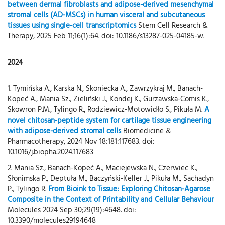
between dermal fibroblasts and adipose-derived mesenchymal
stromal cells (AD-MSCs) in human visceral and subcutaneous
tissues using single-cell transcriptomics
Stem Cell Research &
Therapy, 2025 Feb 11;16(1):64. doi: 10.1186/s13287-025-04185-w.
2024
1. Tymińska A., Karska N., Skoniecka A., Zawrzykraj M., Banach-
Kopeć A., Mania Sz., Zieliński J., Kondej K., Gurzawska-Comis K.,
Skowron P.M., Tylingo R., Rodziewicz-Motowidło S., Pikuła M.
A
novel chitosan-peptide system for cartilage tissue engineering
with adipose-derived stromal cells
Biomedicine &
Pharmacotherapy, 2024 Nov 18:181:117683. doi:
10.1016/j.biopha.2024.117683
2. Mania Sz., Banach-Kopeć A., Maciejewska N., Czerwiec K.,
Słonimska P., Deptuła M., Baczyński-Keller J., Pikuła M., Sachadyn
P., Tylingo R.
From Bioink to Tissue: Exploring Chitosan-Agarose
Composite in the Context of Printability and Cellular Behaviour
Molecules 2024 Sep 30;29(19):4648. doi:
10.3390/molecules29194648