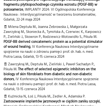
fragmentu płytkopochodnego czynnika wzrostu (PDGF-BB) w
poloxamerze
, IMPLANTY 2024: VI Ogólnopolska Konferencja
Naukowa : Interdyscyplinarność w tworzeniu biomateriałów,
Gdańsk, 22-24 maja 2024
🧾 Milena Deptuła M., Joanna Żebrowska J., Małgorzata
Zawrzykraj M., Skoniecka A., Tymińska A., Czerwiec K., Karpowicz
P., Zieliński J., Skowron P., Rodziewicz-Motowidło S., Pikuła M.
PDGF-BB derived concatemeric protein as a potential stimulator
of wound healing
, IV Konferencja Naukowa Interdyscyplinarne
spojrzenie na nauki o zdrowiu pamięci prof. dr. hab. n. med.
Piotra Lassa, Gdańsk, 13-15 czerwca 2024
🧾 Zawrzykraj M., Deptuła M., Zieliński J., Paweł Sachadyn P.,
Pikuła M.
The effect of selected epigenetic inhibitors on the
biology of skin fibroblasts from diabetic and non-diabetic
donors
, IV Konferencja Naukowa Interdyscyplinarne spojrzenie
na nauki o zdrowiu pamięci prof. dr. hab. n. med. Piotra Lassa,
Gdańsk, 13-15 czerwca 2024
🧾 Kuźmicka N., Łoś J., Pikuła M., Zedler A., Adamska P.
Zastosowanie implantów jarzmowych w ciężkim zaniku szczęki
,