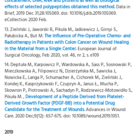
concatemeric DNA, RNA and proteins as well as biological
effects of selected polypeptides obtained this method.
Data in
Brief, 2019 Dec 31;28:105069. doi: 10.1016/j.dib.2019.105069.
eCollection 2020 Feb.
13. Zieliński J., Jaworski R., Pikuła M., Jaśkiewicz J., Girnyi S.,
Pałubicka A., But M.
The Influence of Pre-Operative Chemo- and
Radiotherapy in Patients with Colon Cancer on Wound Healing
in the Material from a Single Center.
European Journal of
Surgical Oncology, Feb 2020, vol. 46, nr 2, s. e109
14. Deptuła M., Karpowicz P., Wardowska A., Sass P., Sosnowski P.,
Mieczkowska A., Filipowicz N., Dzierżyńska M., Sawicka J.,
Nowicka E., Langa P., Schumacher A., Cichorek M., Zieliński J.,
Kondej K., Kasprzykowski F., Czupryn A., Janus Ł., Mucha P.,
Skowron P., Piotrowski A., Sachadyn P., Rodziewicz-Motowidło S.,
Pikuła M. ,
Development of a Peptide Derived from Platelet-
Derived Growth Factor (PDGF-BB) into a Potential Drug
Candidate for the Treatment of Wounds.
Advances in Wound
Care. 2020 Dec;9(12): 657-675. doi: 10.1089/wound.2019.1051.
2019