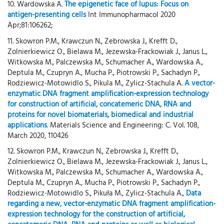
10. Wardowska A.
The epigenetic face of lupus: Focus on
antigen-presenting cells
Int Immunopharmacol 2020
Apr;81:106262;
11. Skowron P.M., Krawczun N., Zebrowska J., Krefft D.,
Zolnierkiewicz O., Bielawa M., Jezewska-Frackowiak J., Janus L.,
Witkowska M., Palczewska M., Schumacher A., Wardowska A.,
Deptula M., Czupryn A., Mucha P., Piotrowski P., Sachadyn P.,
Rodziewicz-Motowidlo S., Pikula M., Zylicz-Stachula A.
A vector-
enzymatic DNA fragment amplification-expression technology
for construction of artificial, concatemeric DNA, RNA and
proteins for novel biomaterials, biomedical and industrial
applications
.
Materials Science and Engineering: C. Vol. 108,
March 2020, 110426
12. Skowron P.M., Krawczun N., Zebrowska J., Krefft D.,
Zolnierkiewicz O., Bielawa M., Jezewska-Frackowiak J., Janus L.,
Witkowska M., Palczewska M., Schumacher A., Wardowska A.,
Deptula M., Czupryn A., Mucha P., Piotrowski P., Sachadyn P.,
Rodziewicz-Motowidlo S., Pikuła M., Zylicz-Stachula A.,
Data
regarding a new, vector-enzymatic DNA fragment amplification-
expression technology for the construction of artificial,