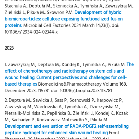
Stachula A., Deptuła M., Skoniecka A., Tymińska A., Zawrzykraj M.,
Zieliński J., Pikuła M., Skowron P.M.
Development of hybrid
biomicroparticles: cellulose exposing functionalized fusion
proteins.
Microbial Cell Factories 2024 March 14;23(1). doi:
10.1186/s12934-024-02344-x
2023
1. Zawrzykraj M., Deptuła M., Kondej K., Tymińska A., Pikuła M.
The
effect of chemotherapy and radiotherapy on stem cells and
wound healing. Current perspectives and challenges for cell-
based therapies
Biomedicine&Pharmacotherapy Volume 168,
December 2023, 115781 doi: 10.1016/j.biopha.2023.115781
2. Deptuła M., Sawicka J., Sass P., Sosnowski P., Karpowicz P.,
Zawrzykraj M., Wardowska A., Tymińska A., Dzierżyńska M.,
Pietralik-Molińska Z., Peplińska B., Zieliński J., Kondej K., Kozak
M., Sachadyn P., Rodziewicz-Motowidło S., Pikuła M.
Development and evaluation of RADA-PDGF2 self-assembling
peptide hydrogel for enhanced skin wound healing
Front.