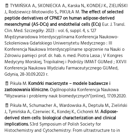
🧾 TYMIŃSKA A., SKONIECKA A., Karska N., KONDEJ K., ZIELIŃSKI
J., Rodziewicz-Motowidlo S., PIKUŁA M.
The effect of selected
peptide derivatives of CPNE7 on human adipose-derived
mesenchymal (AS-DCs) and endothelial cells (ECs)
Eur. J. Transl.
Clin. Med. Szczegóły: 2023 : vol. 6, suppl. 4, s. 127
Międzynarodowa Interdyscyplinarna Konferencja Naukowo-
Szkoleniowa Gdańskiego Uniwersytetu Medycznego : III
Konferencja Naukowa Interdyscyplinarne spojrzenie na Nauki o
Zdrowiu pamięci prof. dr. hab. n. med. Piotra Lassa ; V Kongres
Medycyny Morskiej, Tropikalnej i Podróży IMMiT GUMed ; XXVII
Konferencja Naukowa Wydziału Farmaceutycznego GUMed,
Gdynia, 28-30.09.2023 r.
🧾 Pikuła M.
Komórki macierzyste – modele badawcze i
zastosowania kliniczne.
Ogólnopolska Konferencja Naukowa
“Wyzwania i problemy nauk biomedycznych”(online), 17.09.2020.
🧾 Pikuła M., Schumacher A., Wardowska A., Deptuła M., Zieliński
J., Tymińska A., Czerwiec K., Kondej K., Cichorek M.
Adipose-
derived stem cells: biological characterization and clinical
implications.
53rd Symposium of Polish Society for
Histochemistry and Cytochemistry: From ultrastructure to in