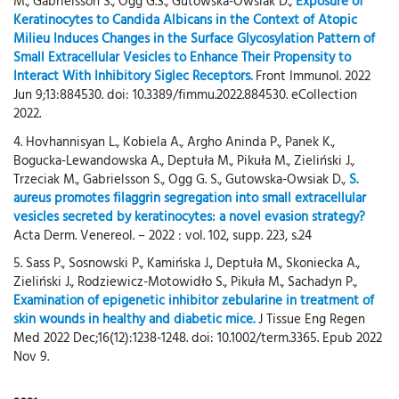
M., Gabrielsson S., Ogg G.S., Gutowska-Owsiak D.,
Exposure of
Keratinocytes to Candida Albicans in the Context of Atopic
Milieu Induces Changes in the Surface Glycosylation Pattern of
Small Extracellular Vesicles to Enhance Their Propensity to
Interact With Inhibitory Siglec Receptors.
Front Immunol. 2022
Jun 9;13:884530. doi: 10.3389/fimmu.2022.884530. eCollection
2022.
4. Hovhannisyan L., Kobiela A., Argho Aninda P., Panek K.,
Bogucka-Lewandowska A., Deptuła M., Pikuła M., Zieliński J.,
Trzeciak M., Gabrielsson S., Ogg G. S., Gutowska-Owsiak D.,
S.
aureus promotes filaggrin segregation into small extracellular
vesicles secreted by keratinocytes: a novel evasion strategy?
Acta Derm. Venereol. – 2022 : vol. 102, supp. 223, s.24
5. Sass P., Sosnowski P., Kamińska J., Deptuła M., Skoniecka A.,
Zieliński J., Rodziewicz-Motowidło S., Pikuła M., Sachadyn P.,
Examination of epigenetic inhibitor zebularine in treatment of
skin wounds in healthy and diabetic mice.
J Tissue Eng Regen
Med 2022 Dec;16(12):1238-1248. doi: 10.1002/term.3365. Epub 2022
Nov 9.