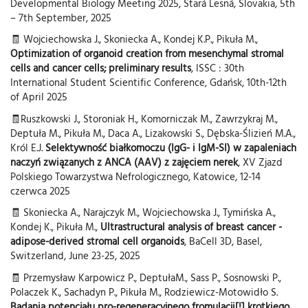
Developmental Biology Meeting 2025, Stará Lesná, Slovakia, 5th
– 7th September, 2025
🧾 Wojciechowska J., Skoniecka A., Kondej K.P., Pikuła M.,
Optimization of organoid creation from mesenchymal stromal
cells and cancer cells; preliminary results
, ISSC : 30th
International Student Scientific Conference, Gdańsk, 10th-12th
of April 2025
🧾Ruszkowski J., Storoniak H., Komorniczak M., Zawrzykraj M.,
Deptuła M., Pikuła M., Daca A., Lizakowski S., Dębska-Ślizień M.A.,
Król E.J.
Selektywność białkomoczu (IgG- i IgM-SI) w zapaleniach
naczyń związanych z ANCA (AAV) z zajęciem nerek
, XV Zjazd
Polskiego Towarzystwa Nefrologicznego, Katowice, 12-14
czerwca 2025
🧾 Skoniecka A., Narajczyk M., Wojciechowska J., Tymińska A.,
Kondej K., Pikuła M.,
Ultrastructural analysis of breast cancer -
adipose-derived stromal cell organoids
, BaCell 3D, Basel,
Switzerland, June 23-25, 2025
🧾 Przemysław Karpowicz P., DeptułaM., Sass P., Sosnowski P.,
Polaczek K., Sachadyn P., Pikuła M., Rodziewicz-Motowidło S.
Badania potencjału pro-regeneracyjnego fromulacji[!] krotkiego