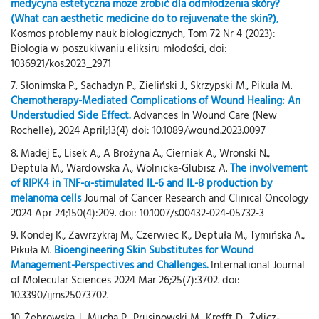
medycyna estetyczna może zrobić dla odmłodzenia skóry?
(What can aesthetic medicine do to rejuvenate the skin?)
,
Kosmos problemy nauk biologicznych, Tom 72 Nr 4 (2023):
Biologia w poszukiwaniu eliksiru młodości, doi:
1036921/kos.2023_2971
7. Słonimska P., Sachadyn P., Zieliński J., Skrzypski M., Pikuła M.
Chemotherapy-Mediated Complications of Wound Healing: An
Understudied Side Effect.
Advances In Wound Care (New
Rochelle), 2024 April;13(4) doi: 10.1089/wound.2023.0097
8. Madej E., Lisek A., A Brożyna A., Cierniak A., Wronski N.,
Deptula M., Wardowska A., Wolnicka-Glubisz A.
The involvement
of RIPK4 in TNF-α-stimulated IL-6 and IL-8 production by
melanoma cells
Journal of Cancer Research and Clinical Oncology
2024 Apr 24;150(4):209. doi: 10.1007/s00432-024-05732-3
9. Kondej K., Zawrzykraj M., Czerwiec K., Deptuła M., Tymińska A.,
Pikuła M.
Bioengineering Skin Substitutes for Wound
Management-Perspectives and Challenges.
International Journal
of Molecular Sciences 2024 Mar 26;25(7):3702. doi:
10.3390/ijms25073702.
10. Żebrowska J., Mucha P., Prusinowski M., Krefft D., Żylicz-