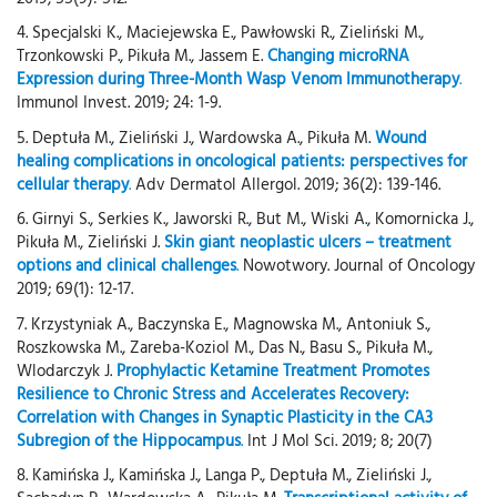
4. Specjalski K., Maciejewska E., Pawłowski R., Zieliński M.,
Trzonkowski P., Pikuła M., Jassem E.
Changing microRNA
Expression during Three-Month Wasp Venom Immunotherapy
.
Immunol Invest. 2019; 24: 1-9.
5. Deptuła M., Zieliński J., Wardowska A., Pikuła M.
Wound
healing complications in oncological patients: perspectives for
cellular therapy
.
Adv Dermatol Allergol. 2019; 36(2): 139-146.
6. Girnyi S., Serkies K., Jaworski R., But M., Wiski A., Komornicka J.,
Pikuła M., Zieliński J.
Skin giant neoplastic ulcers – treatment
options and clinical challenges
.
Nowotwory. Journal of Oncology
2019; 69(1): 12-17.
7. Krzystyniak A., Baczynska E., Magnowska M., Antoniuk S.,
Roszkowska M., Zareba-Koziol M., Das N., Basu S., Pikuła M.,
Wlodarczyk J.
Prophylactic Ketamine Treatment Promotes
Resilience to Chronic Stress and Accelerates Recovery:
Correlation with Changes in Synaptic Plasticity in the CA3
Subregion of the Hippocampus
.
Int J Mol Sci. 2019; 8; 20(7)
8. Kamińska J., Kamińska J., Langa P., Deptuła M., Zieliński J.,