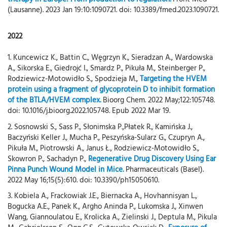
(Lausanne). 2023 Jan 19:10:1090721. doi: 10.3389/fmed.2023.1090721.
2022
1. Kuncewicz K., Battin C., Węgrzyn K., Sieradzan A., Wardowska
A., Sikorska E., Giedrojć I., Smardz P., Pikuła M., Steinberger P.,
Rodziewicz-Motowidło S., Spodzieja M.,
Targeting the HVEM
protein using a fragment of glycoprotein D to inhibit formation
of the BTLA/HVEM complex.
Bioorg Chem. 2022 May;122:105748.
doi: 10.1016/j.bioorg.2022.105748. Epub 2022 Mar 19.
2. Sosnowski S., Sass P., Słonimska P.,Płatek R., Kamińska J.,
Baczyński Keller J., Mucha P., Peszyńska-Sularz G., Czupryn A.,
Pikuła M., Piotrowski A., Janus Ł., Rodziewicz-Motowidło S.,
Skowron P., Sachadyn P.,
Regenerative Drug Discovery Using Ear
Pinna Punch Wound Model in Mice.
Pharmaceuticals (Basel).
2022 May 16;15(5):610. doi: 10.3390/ph15050610.
3. Kobiela A., Frackowiak J.E., Biernacka A., Hovhannisyan L.,
Bogucka A.E., Panek K., Argho Aninda P., Lukomska J., Xinwen
Wang, Giannoulatou E., Krolicka A., Zielinski J., Deptula M., Pikula