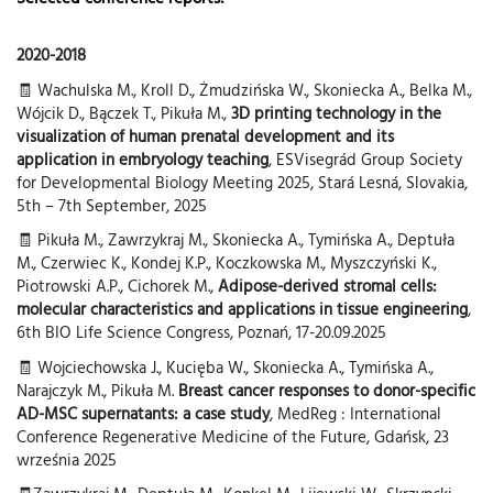
2020-2018
🧾 Wachulska M., Kroll D., Żmudzińska W., Skoniecka A., Belka M.,
Wójcik D., Bączek T., Pikuła M.,
3D printing technology in the
visualization of human prenatal development and its
application in embryology teaching
, ESVisegrád Group Society
for Developmental Biology Meeting 2025, Stará Lesná, Slovakia,
5th – 7th September, 2025
🧾 Pikuła M., Zawrzykraj M., Skoniecka A., Tymińska A., Deptuła
M., Czerwiec K., Kondej K.P., Koczkowska M., Myszczyński K.,
Piotrowski A.P., Cichorek M.,
Adipose-derived stromal cells:
molecular characteristics and applications in tissue engineering
,
6th BIO Life Science Congress, Poznań, 17-20.09.2025
🧾 Wojciechowska J., Kucięba W., Skoniecka A., Tymińska A.,
Narajczyk M., Pikuła M.
Breast cancer responses to donor-specific
AD-MSC supernatants: a case study
, MedReg : International
Conference Regenerative Medicine of the Future, Gdańsk, 23
września 2025