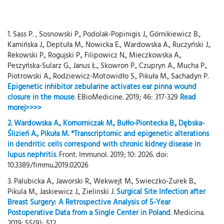
1. Sass P. , Sosnowski P., Podolak-Popinigis J., Górnikiewicz B.,
Kamińska J., Deptuła M., Nowicka E., Wardowska A., Ruczyński J.,
Rekowski P., Rogujski P., Filipowicz N., Mieczkowska A.,
Peszyńska-Sularz G., Janus Ł., Skowron P., Czupryn A., Mucha P.,
Piotrowski A., Rodziewicz-Motowidło S., Pikuła M., Sachadyn P.
Epigenetic inhibitor zebularine activates ear pinna wound
closure in the mouse
.
EBioMedicine. 2019; 46: 317-329
Read
morej>>>>
2. Wardowska A., Komorniczak M., Bułło-Piontecka B., Dębska-
Ślizień A., Pikuła M.
*Transcriptomic and epigenetic alterations
in dendritic cells correspond with chronic kidney disease in
lupus nephritis
.
Front. Immunol. 2019; 10: 2026. doi:
10.3389/fimmu.2019.02026
3. Palubicka A., Jaworski R., Wekwejt M., Swieczko-Zurek B.,
Pikula M., Jaskiewicz J., Zielinski J.
Surgical Site Infection after
Breast Surgery: A Retrospective Analysis of 5-Year
Postoperative Data from a Single Center in Poland
.
Medicina.
2019; 55(9): 512.